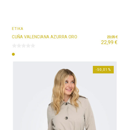
ÉTIKA
29,95 €
CUÑA VALENCIANA AZURRA ORO
22,99 €
Oro
-50,01%