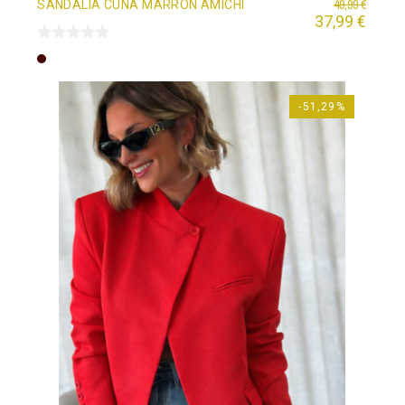
49,99 €
SANDALIA CUÑA MARRÓN AMICHI
37,99 €
Marrón
-51,29%