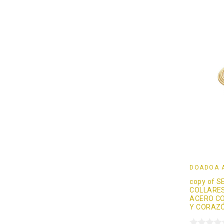
DOADOÄ 
copy of S
COLLARES
ACERO C
Y CORAZ