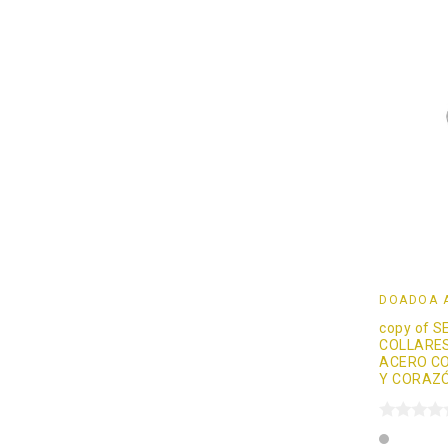
DOADOÄ 
copy of S
COLLARES
ACERO C
Y CORAZ
Plata