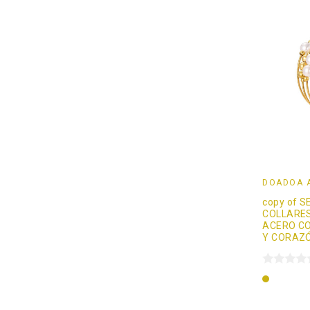
DOADOÄ 
copy of S
COLLARES
ACERO C
Y CORAZ
Oro