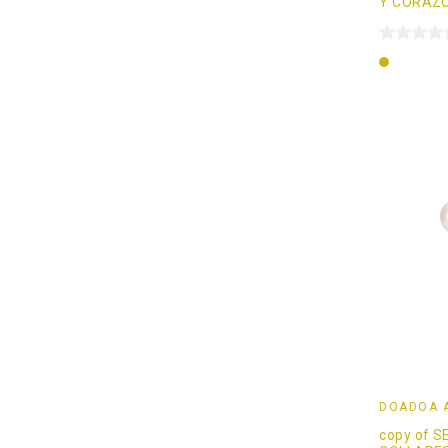
Y CORAZ
Oro
DOADOÄ 
copy of S