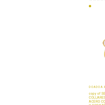
Oro
DOADOÄ 
copy of S
COLLARES
ACERO C