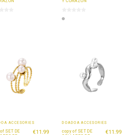
ORAZÓN
Y CORAZÓN
ta
Plata
OÄ ACCESORIES
DOADOÄ ACCESORIES
 of SET DE
€11.99
copy of SET DE
€11.99