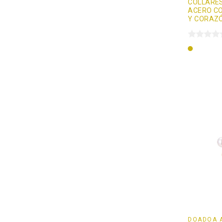
COLLARES
ACERO C
Y CORAZ
Oro
DOADOÄ 