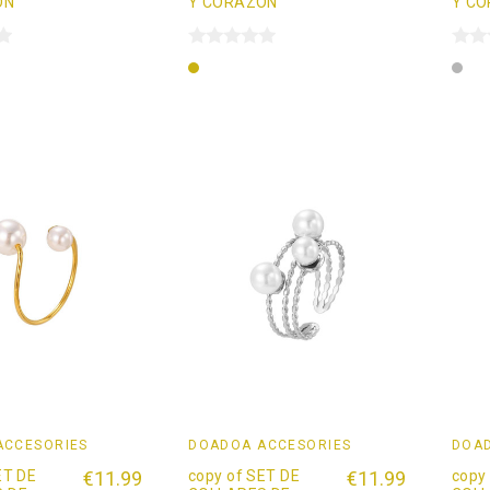
ÓN
Y CORAZÓN
Y C
Oro
Pla
ACCESORIES
DOADOÄ ACCESORIES
DOAD
ET DE
€11.99
copy of SET DE
€11.99
copy